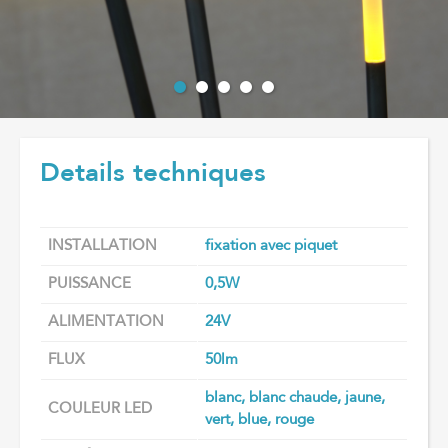
Details techniques
INSTALLATION
fixation avec piquet
PUISSANCE
0,5W
ALIMENTATION
24V
FLUX
50lm
blanc, blanc chaude, jaune,
COULEUR LED
vert, blue, rouge