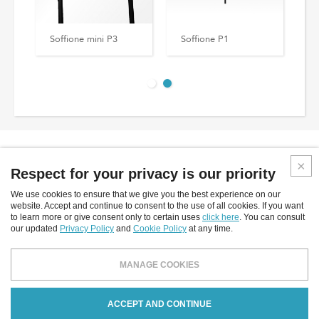
Soffione mini P3
Soffione P1
Respect for your privacy is our priority
We use cookies to ensure that we give you the best experience on our
Inverlight srl
website. Accept and continue to consent to the use of all cookies. If you want
to learn more or give consent only to certain uses
click here
. You can consult
Via P.Stucchi, 2 - 20872 Cornate D'Adda - (MB) - Italy
our updated
Privacy Policy
and
Cookie Policy
at any time.
tel: +39.039.6060754
fax: +39.039.6887843
MANAGE COOKIES
email:
info@inverlight.it
Privacy Policy
Règle concernant les cookies
ACCEPT AND CONTINUE
Credits
© 2026 INVERLIGHT SRL: PARTITA IVA / CODICE FISCALE: 05501140965NR - REGISTRO