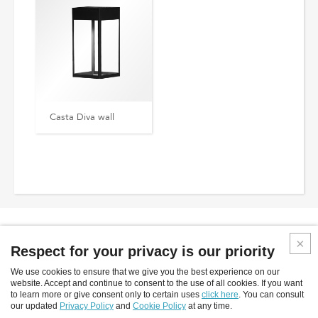
Casta Diva wall
Respect for your privacy is our priority
We use cookies to ensure that we give you the best experience on our
Inverlight srl
website. Accept and continue to consent to the use of all cookies. If you want
to learn more or give consent only to certain uses
click here
. You can consult
Via P.Stucchi, 2 - 20872 Cornate D'Adda - (MB) - Italy
our updated
Privacy Policy
and
Cookie Policy
at any time.