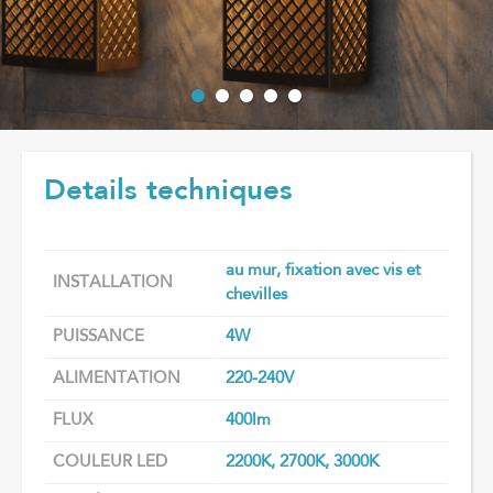
Details techniques
au mur, fixation avec vis et
INSTALLATION
chevilles
PUISSANCE
4W
ALIMENTATION
220-240V
FLUX
400lm
COULEUR LED
2200K, 2700K, 3000K