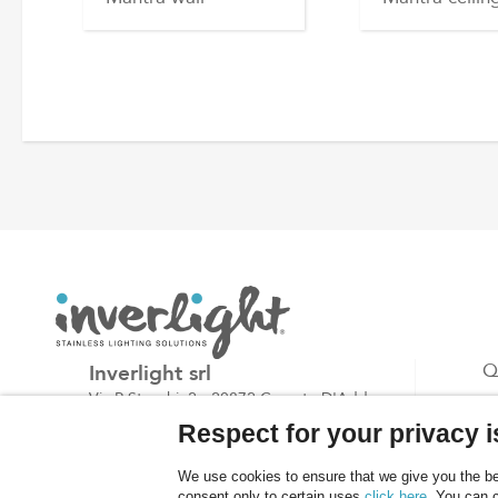
Inverlight srl
Q
Via P.Stucchi, 2 - 20872 Cornate D'Adda -
P
(MB) - Italy
Respect for your privacy is
B
tel: +39.039.6060754
C
We use cookies to ensure that we give you the bes
fax: +39.039.6887843
consent only to certain uses
click here
. You can 