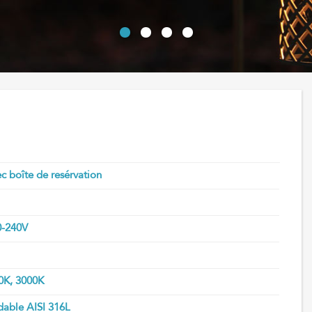
ec boîte de resérvation
0-240V
0K, 3000K
dable AISI 316L