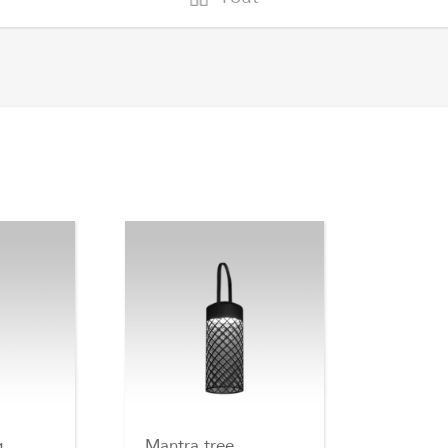
g
Mantra tree