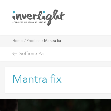
Home
Produits
Mantra fix
Soffione P3
Mantra fix