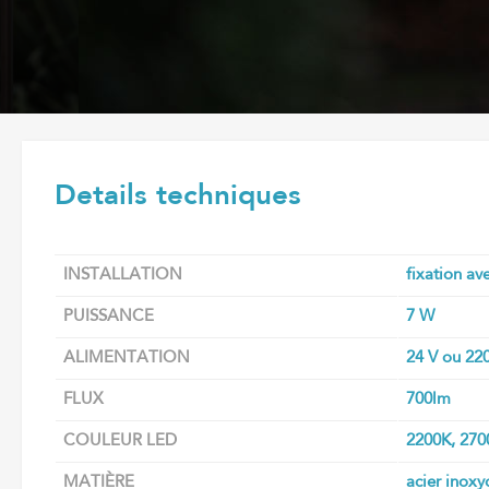
Details techniques
INSTALLATION
fixation av
PUISSANCE
7 W
ALIMENTATION
24 V ou 22
FLUX
700lm
COULEUR LED
2200K, 270
MATIÈRE
acier inoxy