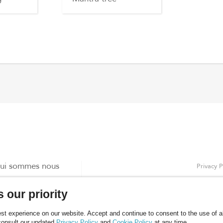
ui sommes nous
Privacy P
roduits
Règle co
 our priority
log
ontacts
t experience on our website. Accept and continue to consent to the use of all
consult our updated
Privacy Policy
and
Cookie Policy
at any time.