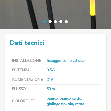
Dati tecnici
INSTALLAZIONE
fissaggio con picchetto
POTENZA
0,5W
ALIMENTAZIONE
24V
FLUSSO
50lm
bianco, bianco caldo,
COLORE LED
giallo,rosso, blu, verde