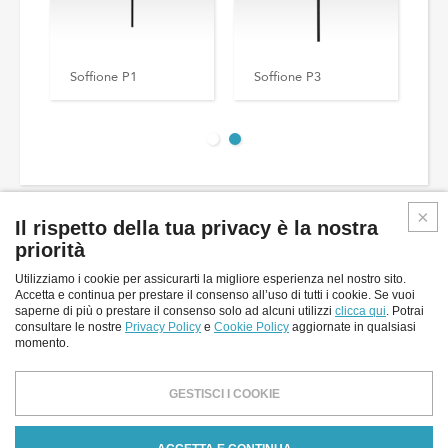
Soffione P1
Soffione P3
Il rispetto della tua privacy è la nostra
priorità
Utilizziamo i cookie per assicurarti la migliore esperienza nel nostro sito.
Accetta e continua per prestare il consenso all’uso di tutti i cookie. Se vuoi
Inverlight srl
saperne di più o prestare il consenso solo ad alcuni utilizzi
clicca qui
. Potrai
consultare le nostre
Privacy Policy
e
Cookie Policy
aggiornate in qualsiasi
Via P.Stucchi, 2 - 20872 Cornate D'Adda - (MB) - Italy
momento.
tel: +39.039.6060754
fax: +39.039.6887843
GESTISCI I COOKIE
email:
info@inverlight.it
Privacy Policy
Cookies Policy