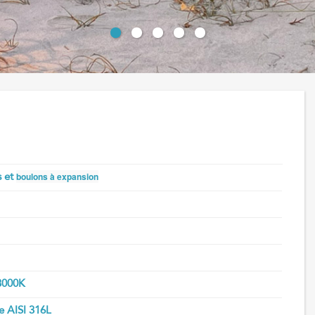
boulons à expansion
s et
3000K
e AISI 316L