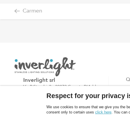
Carmen
Inverlight srl
Q
Via P.Stucchi, 2 - 20872 Cornate D'Adda -
P
(MB) - Italy
Respect for your privacy is
B
tel: +39.039.6060754
C
We use cookies to ensure that we give you the bes
fax: +39.039.6887843
consent only to certain uses
click here
. You can 
email:
info@inverlight.it