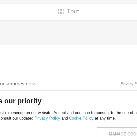
Tout
ui sommes nous
Privacy P
roduits
Règle co
 our priority
log
ontacts
t experience on our website. Accept and continue to consent to the use of all
consult our updated
Privacy Policy
and
Cookie Policy
at any time.
MANAGE COO