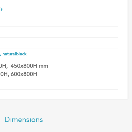
is
, naturalblack
00H, 450x800H mm
0H, 600x800H
Dimensions